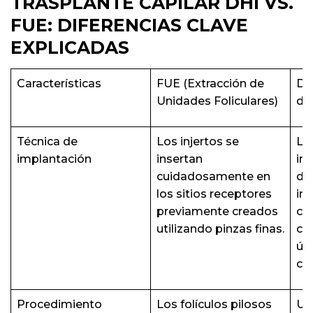
TRASPLANTE CAPILAR DHI VS.
FUE: DIFERENCIAS CLAVE
EXPLICADAS
Características
FUE (Extracción de
DH
Unidades Foliculares)
dir
Técnica de
Los injertos se
Los
implantación
insertan
im
cuidadosamente en
di
los sitios receptores
im
previamente creados
cre
utilizando pinzas finas.
col
ún
co
Procedimiento
Los folículos pilosos
Uti