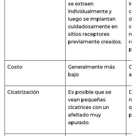
se extraen
im
individualmente y
col
luego se implantan
di
cuidadosamente en
cu
sitios receptores
ne
previamente creados.
re
pr
Costo
Generalmente más
Ge
bajo
alt
Cicatrización
Es posible que se
Dej
vean pequeñas
mí
cicatrices con un
qu
afeitado muy
pa
apurado.