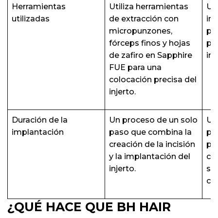
Herramientas
Utiliza herramientas
Uti
utilizadas
de extracción con
im
micropunzones,
per
fórceps finos y hojas
pre
de zafiro en Sapphire
inj
FUE para una
colocación precisa del
injerto.
Duración de la
Un proceso de un solo
Un
implantación
paso que combina la
pa
creación de la incisión
pr
y la implantación del
ca
injerto.
se
col
¿QUÉ HACE QUE BH HAIR