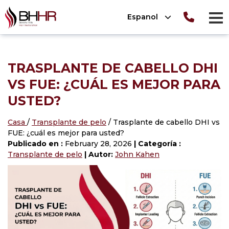
Please
Espanol
note:
men
This
re trasplante
TRASPLANTE
BHHR
website
De Cabello
n línea
TRASPLANTE DE CABELLO DHI
includes
SPLANTE DE
RÚRGICAS
e de cabello
VS FUE: ¿CUÁL ES MEJOR PARA
an
De Cabello
PRP
USTED?
accessibility
E
el cuero
 en
system.
UT
®
)
Casa
/
Transplante de pelo
/ Trasplante de cabello DHI vs
FUE: ¿cuál es mejor para usted?
idado del
De Cabello
ABELLO 101
Publicado en :
February 28, 2026
| Categoría :
Transplante de pelo
| Autor:
John Kahen
o De Barba
uita sobre
e cabello
 cabello
uita sobre
 de cejas
 cabello
e cabello de
o transgénero
 cabello en
 fino
 cabello en
e cabello de
 afro