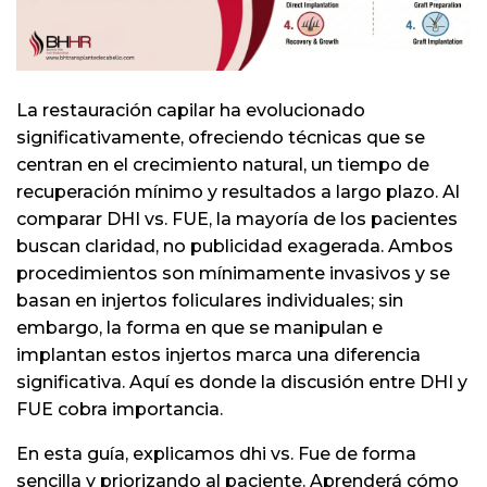
e cabello
o de
ra trasplante
La restauración capilar ha evolucionado
significativamente, ofreciendo técnicas que se
uita sobre
centran en el crecimiento natural, un tiempo de
 cabello
recuperación mínimo y resultados a largo plazo. Al
uita sobre
comparar DHI vs. FUE, la mayoría de los pacientes
 cabello
 cabello en
buscan claridad, no publicidad exagerada. Ambos
procedimientos son mínimamente invasivos y se
 cabello en
basan en injertos foliculares individuales; sin
embargo, la forma en que se manipulan e
implantan estos injertos marca una diferencia
significativa. Aquí es donde la discusión entre DHI y
FUE cobra importancia.
En esta guía, explicamos dhi vs. Fue de forma
sencilla y priorizando al paciente. Aprenderá cómo